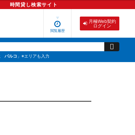
時間貸し
検索
サイト
月極Web契約
ログイン
閲覧履歴
屋 パルコ
」※エリアも入力