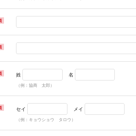
須
須
須
姓
名
（例：協商 太郎）
須
セイ
メイ
（例：キョウショウ タロウ）