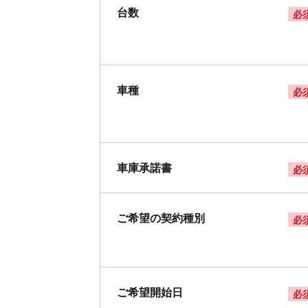
台数
必
車種
必
車庫承諾書
必
ご希望の契約種別
必
ご希望開始日
必