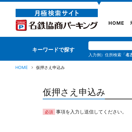
▼
HOME
キーワードで探す
入力例）住所検索「
名
HOME
仮押さえ申込み
仮押さえ申込み
事項を入力し送信してください。
必須