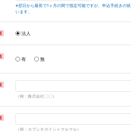
※翌日から最長で1ヶ月の間で指定可能ですが、申込手続きの
います。
法人
須
須
有
無
須
（例：株式会社〇〇）
須
（例：カブシキガイシャマルマル）