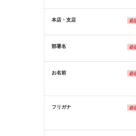
本店・支店
必
部署名
必
お名前
必
フリガナ
必