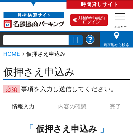
▼
時間貸し
サイト
月極Web契約
ログイン
現在地から検索
HOME
仮押さえ申込み
仮押さえ申込み
事項を入力し送信してください。
必須
情報入力
内容の確認
完了
仮押さえ申込み