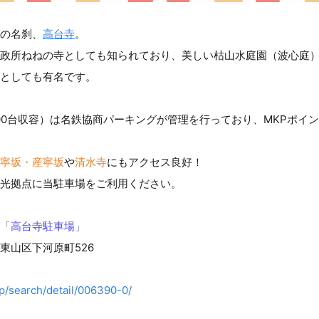
の名刹、
高台寺
。
政所ねねの寺としても知られており、美しい枯山水庭園（波心庭
としても有名です。
00台収容）は名鉄協商パーキングが管理を行っており、MKPポイ
寧坂・産寧坂
や
清水寺
にもアクセス良好！
光拠点に当駐車場をご利用ください。
「高台寺駐車場」
東山区下河原町526
jp/search/detail/006390-0/