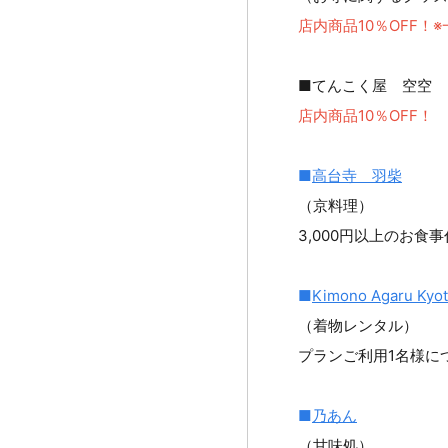
店内商品10％OFF！
■てんこく屋 空空
店内商品10％OFF！
■
高台寺 羽柴
（京料理）
3,000円以上のお食事
■
Kimono Agaru Kyo
（着物レンタル）
プランご利用1名様につ
■
乃あん
（甘味処）