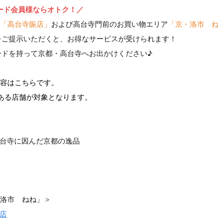
ード会員様ならオトク！／
「高台寺賑店」
および高台寺門前のお買い物エリア
「京・洛市 
をご提示いただくと、お得なサービスが受けられます！
ードを持って京都・高台寺へお出かけください♪
容はこちらです。
ある店舗が対象となります。
台寺に因んだ京都の逸品
洛市 ねね」＞
店