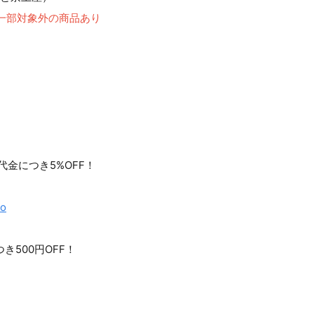
※一部対象外の商品あり
代金につき5%OFF！
to
き500円OFF！