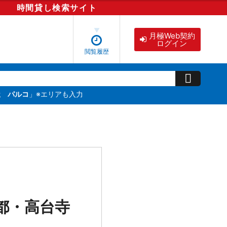
時間貸し
検索
サイト
月極Web契約
ログイン
閲覧履歴
屋 パルコ
」※エリアも入力
都・高台寺