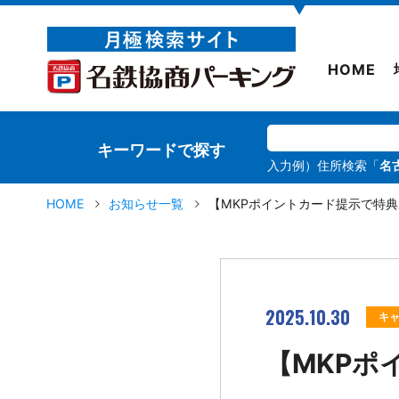
▼
HOME
キーワードで探す
入力例）住所検索「
名
HOME
お知らせ一覧
【MKPポイントカード提示で特
2025.10.30
キ
【MKPポ