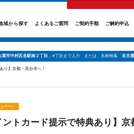
地域から探す
よくあるご質問
ご契約手順
ご解約申込
古屋市中村区名駅南２丁目
」※丁目まで入力
または 名称検索「
名古
典あり】京都・高台寺へ！
ャンペーン
イントカード提示で特典あり】京