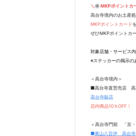
＼
MKPポイントカ
🉐 
高台寺境内のお土産処
MKPポイントカード
ぜひMKPポイントカ
対象店舗・サービス内
※ステッカーの掲示の
＜高台寺境内＞
■高台寺直営売店 高
高台寺賑店
店内商品10％OFF！
＜高台寺門前 「京・
■
東山八百伊 高台寺