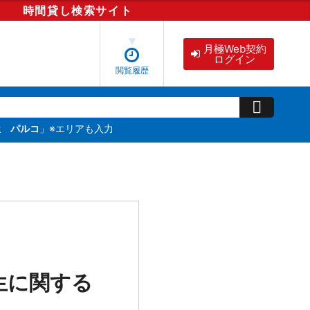
時間貸し
検索
サイト
月極Web契約
ログイン
閲覧履歴
屋 パルコ
」※エリアも入力
生に関する