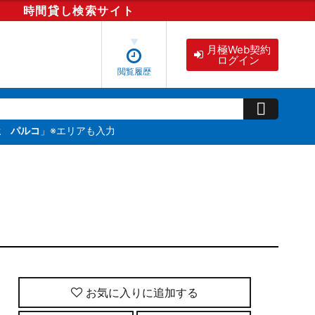
時間貸し
検索
サイト
月極Web契約
ログイン
閲覧履歴
屋 パルコ
」※エリアも入力
お気に入りに追加