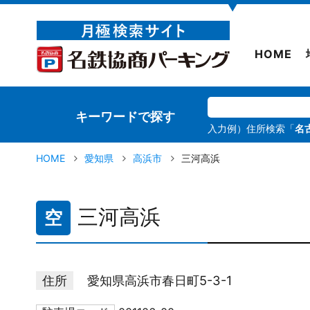
▼
HOME
キーワードで探す
入力例）住所検索「
名
HOME
愛知県
高浜市
三河高浜
三河高浜
空
住所
愛知県高浜市春日町5-3-1