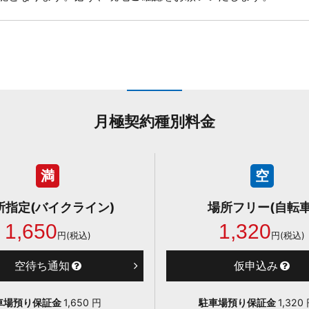
月極契約種別料金
満
空
所指定(バイクライン)
場所フリー(自転車
1,650
1,320
円(税込)
円(税込)
空待ち通知
仮申込み
車場預り保証金
1,650 円
駐車場預り保証金
1,32