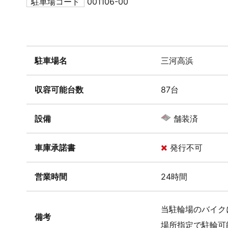
駐車場コード
001106-00
駐車場名
三河高浜
収容可能台数
87台
設備
舗装済
車庫承諾書
発行不可
営業時間
24時間
当駐輪場のバイクに
備考
場所指定で駐輪可