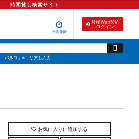
時間貸し
検索
サイト
月極Web契約
ログイン
閲覧履歴
屋 パルコ
」※エリアも入力
お気に入りに追加