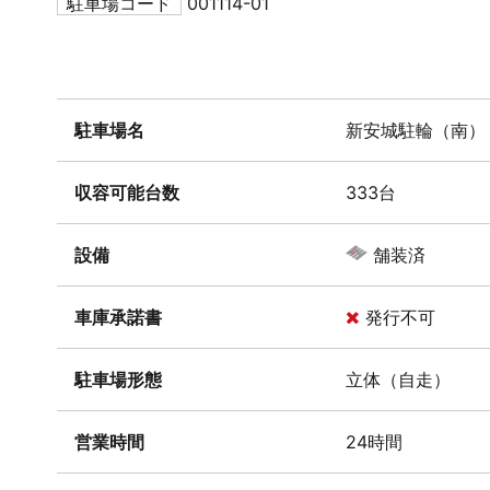
駐車場コード
001114-01
駐車場名
新安城駐輪（南）
収容可能台数
333台
設備
舗装済
車庫承諾書
発行不可
駐車場形態
立体（自走）
営業時間
24時間