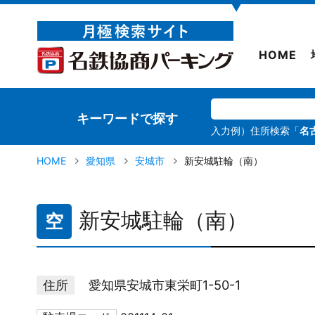
▼
HOME
キーワードで探す
入力例）住所検索「
名
HOME
愛知県
安城市
新安城駐輪（南）
新安城駐輪（南）
空
住所
愛知県安城市東栄町1-50-1