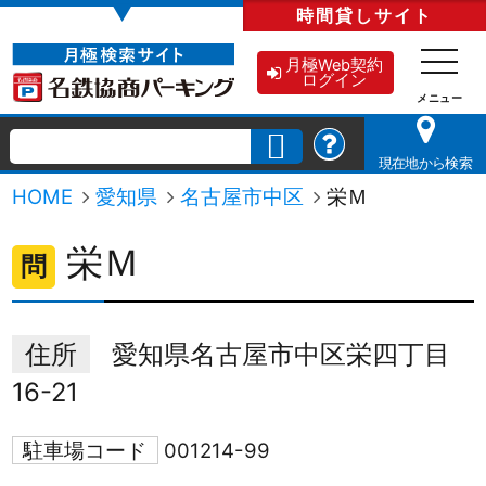
▼
時間貸し
サイト
月極Web契約
ログイン
現在地から検索
HOME
愛知県
名古屋市中区
栄Ｍ
栄Ｍ
問
住所
愛知県名古屋市中区栄四丁目
16-21
駐車場コード
001214-99