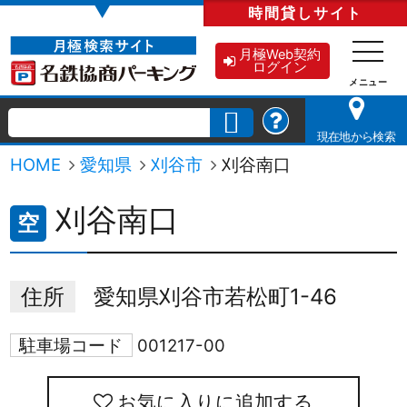
▼
時間貸し
サイト
月極Web契約
ログイン
現在地から検索
HOME
愛知県
刈谷市
刈谷南口
刈谷南口
空
住所
愛知県刈谷市若松町1-46
駐車場コード
001217-00
お気に入りに追加