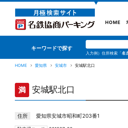
▼
HOME
キーワードで探す
入力例）住所検索「
名
HOME
愛知県
安城市
安城駅北口
安城駅北口
満
住所
愛知県安城市昭和町203番1