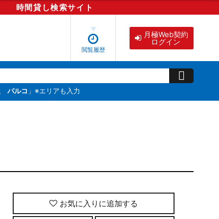
時間貸し
検索
サイト
月極Web契約
ログイン
閲覧履歴
屋 パルコ
」※エリアも入力
お気に入りに追加