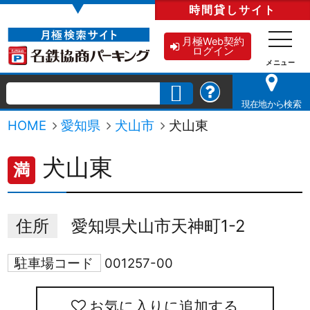
▼
時間貸し
サイト
月極Web契約
ログイン
現在地から検索
HOME
愛知県
犬山市
犬山東
犬山東
満
住所
愛知県犬山市天神町1-2
駐車場コード
001257-00
お気に入りに追加