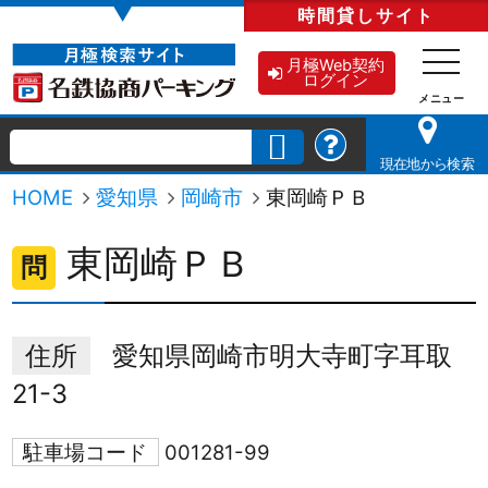
▼
時間貸し
サイト
月極Web契約
ログイン
現在地から検索
HOME
愛知県
岡崎市
東岡崎ＰＢ
東岡崎ＰＢ
問
住所
愛知県岡崎市明大寺町字耳取
21-3
駐車場コード
001281-99