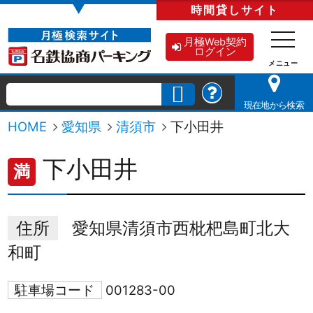
▼
時間貸し
サイト
月極Web契約
ログイン
現在地から検索
HOME
愛知県
清須市
下小田井
下小田井
満
住所
愛知県清須市西枇杷島町北大
和町
駐車場コード
001283-00