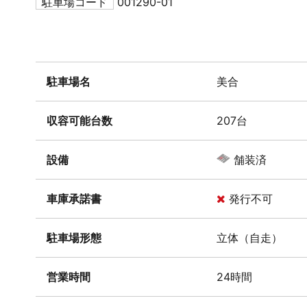
駐車場コード
001290-01
駐車場名
美合
収容可能台数
207台
設備
舗装済
車庫承諾書
発行不可
駐車場形態
立体（自走）
営業時間
24時間