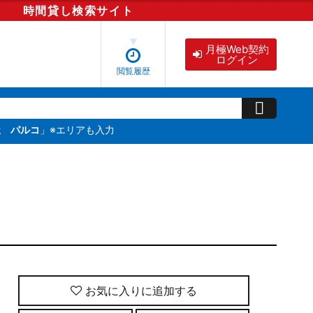
時間貸し
検索
サイト
月極Web契約
ログイン
閲覧履歴
屋 パルコ
」※エリアも入力
お気に入りに追加