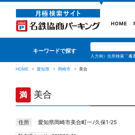
▼
HOME
キーワードで探す
入力例）住所検索「
名
HOME
愛知県
岡崎市
美合
美合
満
住所
愛知県岡崎市美合町一ﾉ久保1-25