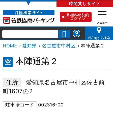
▼
時間貸し
サイト
月極Web契約
ログイン
現在地から検索
HOME
愛知県
名古屋市中村区
本陣通第２
本陣通第２
空
住所
愛知県名古屋市中村区佐古前
町1607の2
駐車場コード
002316-00