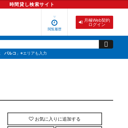
時間貸し
検索
サイト
月極Web契約
ログイン
閲覧履歴
屋 パルコ
」※エリアも入力
お気に入りに追加