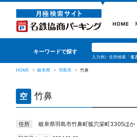
▼
HOME
キーワードで探す
入力例）住所検索「
名
HOME
岐阜県
羽島市
竹鼻
竹鼻
空
住所
岐阜県羽島市竹鼻町狐穴栄町3305ほか