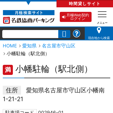
▼
時間貸し
サイト
月極Web契約
ログイン
現在地から検索
HOME
愛知県
名古屋市守山区
小幡駐輪（駅北側）
小幡駐輪（駅北側）
満
住所
愛知県名古屋市守山区小幡南
1-21-21
駐車場コード
002946-01