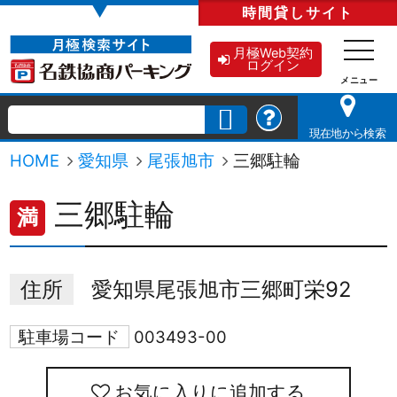
▼
時間貸し
サイト
月極Web契約
ログイン
現在地から検索
HOME
愛知県
尾張旭市
三郷駐輪
三郷駐輪
満
住所
愛知県尾張旭市三郷町栄92
駐車場コード
003493-00
お気に入りに追加