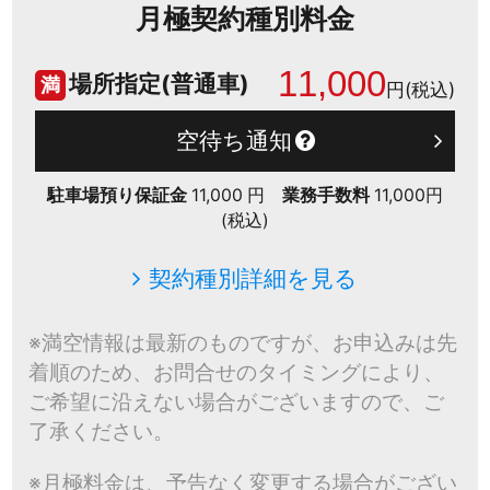
月極契約種別料金
11,000
場所指定(普通車)
満
円(税込)
空待ち通知
駐車場預り保証金
11,000 円
業務手数料
11,000円
(税込)
契約種別詳細を見る
※満空情報は最新のものですが、お申込みは先
着順のため、お問合せのタイミングにより、
ご希望に沿えない場合がございますので、ご
了承ください。
※月極料金は、予告なく変更する場合がござい