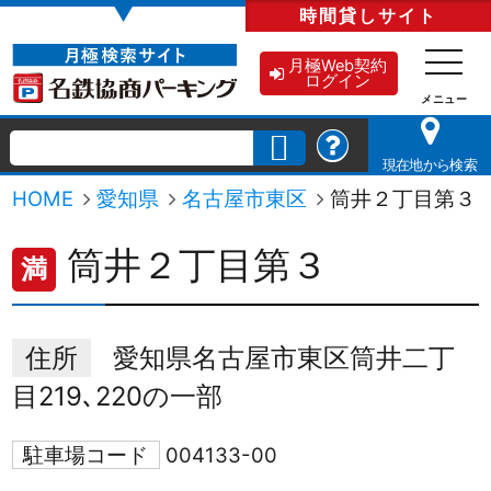
▼
時間貸し
サイト
月極Web契約
ログイン
現在地から検索
HOME
愛知県
名古屋市東区
筒井２丁目第３
筒井２丁目第３
満
住所
愛知県名古屋市東区筒井二丁
目219､220の一部
駐車場コード
004133-00