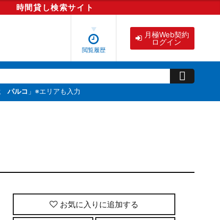
時間貸し
検索
サイト
月極Web契約
ログイン
閲覧履歴
屋 パルコ
」※エリアも入力
お気に入りに追加