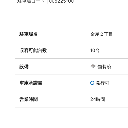
駐車場コード
005225-00
駐車場名
金屋２丁目
収容可能台数
10台
設備
舗装済
車庫承諾書
発行可
営業時間
24時間