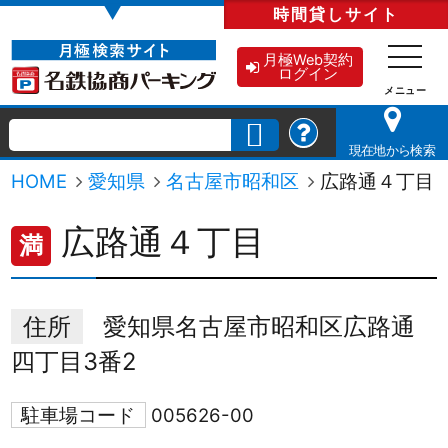
▼
時間貸し
サイト
月極Web契約
ログイン
現在地から検索
HOME
愛知県
名古屋市昭和区
広路通４丁目
広路通４丁目
満
住所
愛知県名古屋市昭和区広路通
四丁目3番2
駐車場コード
005626-00