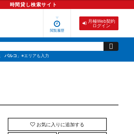
時間貸し
検索
サイト
月極Web契約
ログイン
閲覧履歴
屋 パルコ
」※エリアも入力
お気に入りに追加