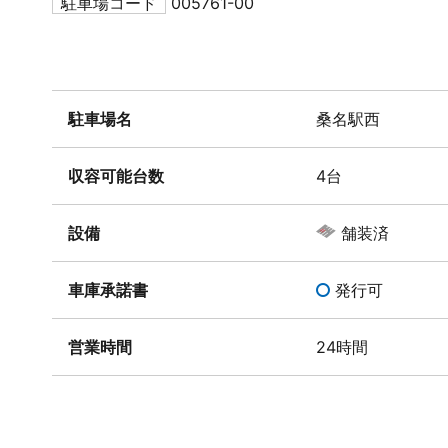
駐車場コード
005761-00
駐車場名
桑名駅西
収容可能台数
4台
設備
舗装済
車庫承諾書
発行可
営業時間
24時間