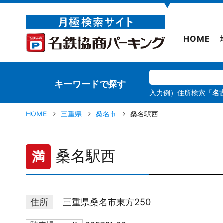
▼
HOME
キーワードで探す
入力例）住所検索「
名
HOME
三重県
桑名市
桑名駅西
桑名駅西
満
住所
三重県桑名市東方250