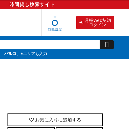
時間貸し
検索
サイト
月極Web契約
ログイン
閲覧履歴
屋 パルコ
」※エリアも入力
お気に入りに追加