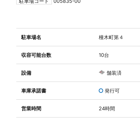
駐車場コード
005835-00
駐車場名
橦木町第４
収容可能台数
10台
設備
舗装済
車庫承諾書
発行可
営業時間
24時間