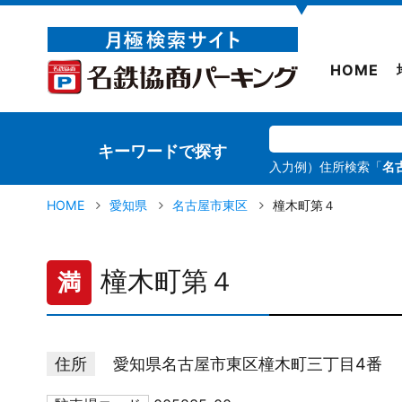
▼
HOME
キーワードで探す
入力例）住所検索「
名
HOME
愛知県
名古屋市東区
橦木町第４
橦木町第４
満
住所
愛知県名古屋市東区橦木町三丁目4番