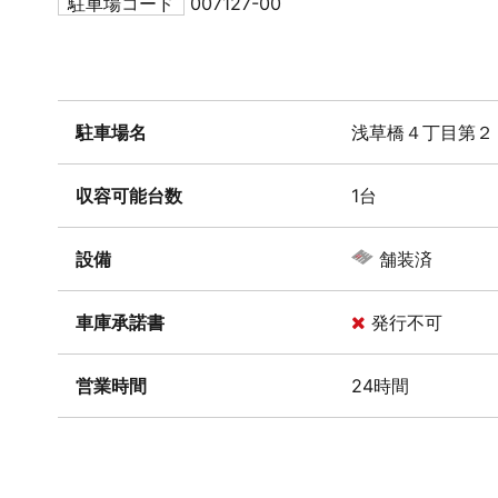
駐車場コード
007127-00
駐車場名
浅草橋４丁目第２
収容可能台数
1台
設備
舗装済
車庫承諾書
発行不可
営業時間
24時間