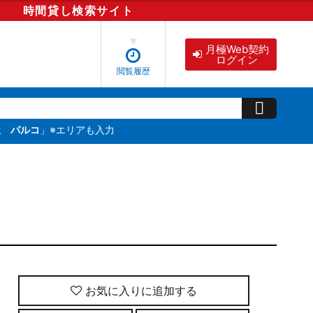
時間貸し
検索
サイト
月極Web契約
ログイン
閲覧履歴
屋 パルコ
」※エリアも入力
お気に入りに追加