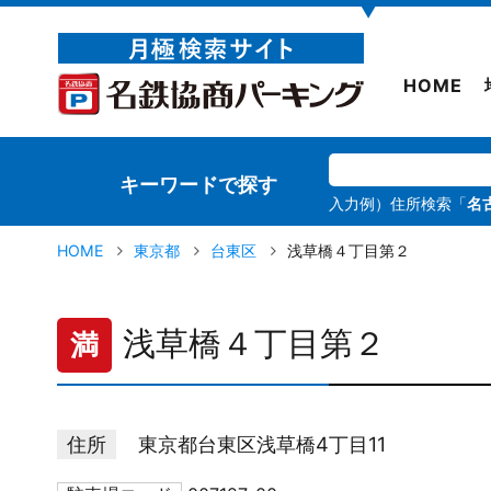
▼
HOME
キーワードで探す
入力例）住所検索「
名
HOME
東京都
台東区
浅草橋４丁目第２
浅草橋４丁目第２
満
住所
東京都台東区浅草橋4丁目11