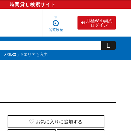
時間貸し
検索
サイト
月極Web契約
ログイン
閲覧履歴
屋 パルコ
」※エリアも入力
お気に入りに追加