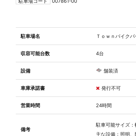
駐車場コード
007861-00
駐車場名
Ｔｏｗｎバイクパ
収容可能台数
4台
設備
舗装済
車庫承諾書
発行不可
営業時間
24時間
駐車可能サイズ：幅1
備考
主な設備：照明、