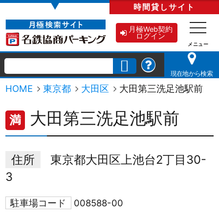
▼
時間貸し
サイト
月極Web契約
ログイン
現在地から検索
HOME
東京都
大田区
大田第三洗足池駅前
大田第三洗足池駅前
満
住所
東京都大田区上池台2丁目30-
3
駐車場コード
008588-00