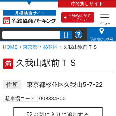
▼
時間貸し
サイト
月極Web契約
ログイン
現在地から検索
HOME
東京都
杉並区
久我山駅前ＴＳ
久我山駅前ＴＳ
満
住所
東京都杉並区久我山5-7-22
駐車場コード
008834-00
お気に入りに追加