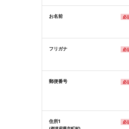
お名前
必
フリガナ
必
郵便番号
必
住所1
必
(都道府県市町村)