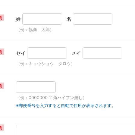
須
姓
名
（例：協商 太郎）
須
セイ
メイ
（例：キョウショウ タロウ）
須
（例：0000000 半角ハイフン無し）
※郵便番号を入力すると自動で住所が表示されます。
須