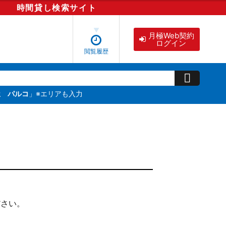
時間貸し
検索
サイト
月極Web契約
ログイン
閲覧履歴
屋 パルコ
」※エリアも入力
ださい。