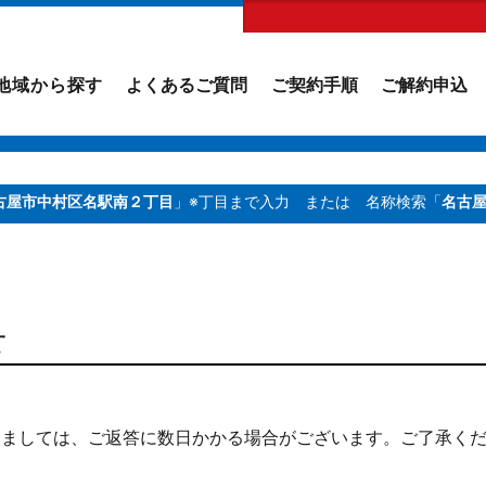
地域から探す
よくあるご質問
ご契約手順
ご解約申込
古屋市中村区名駅南２丁目
」※丁目まで入力
または 名称検索「
名古
せ
しましては、ご返答に数日かかる場合がございます。ご了承く