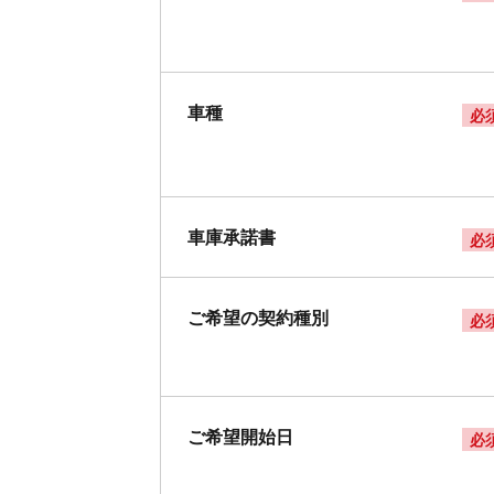
車種
必
車庫承諾書
必
ご希望の契約種別
必
ご希望開始日
必