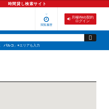
時間貸し
検索
サイト
月極Web契約
ログイン
閲覧履歴
屋 パルコ
」※エリアも入力