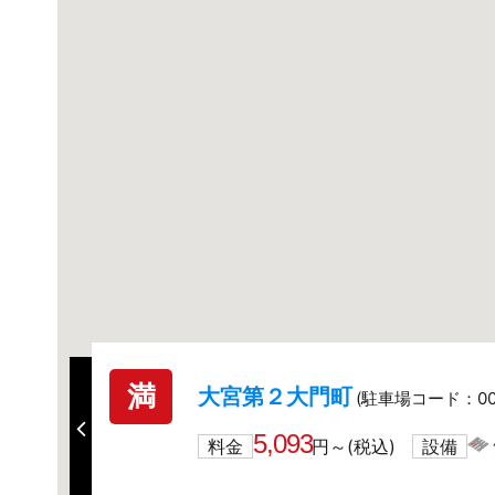
満
大宮第２大門町
(駐車場コード：008
5,093
料金
円～(税込)
設備
詳細を見る