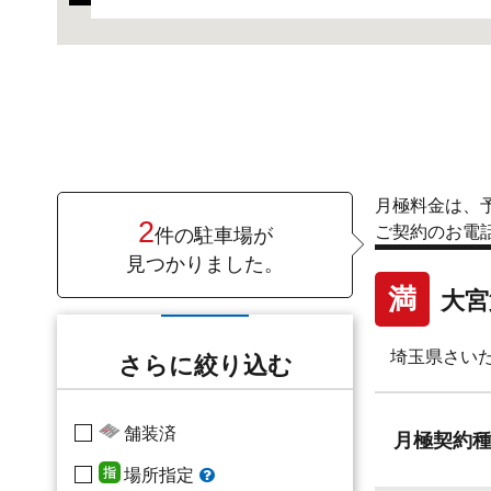
月極料金は、
2
ご契約のお電
件の駐車場が
見つかりました。
満
大宮
埼玉県さいた
さらに絞り込む
舗装済
月極
契約
場所指定