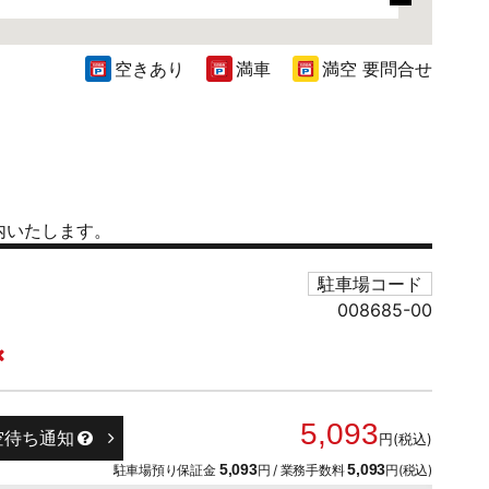
空きあり
満車
満空 要問合せ
内いたします。
駐車場コード
008685-00
5,093
空待ち通知
円(税込)
駐車場預り保証金
5,093
円 / 業務手数料
5,093
円(税込)