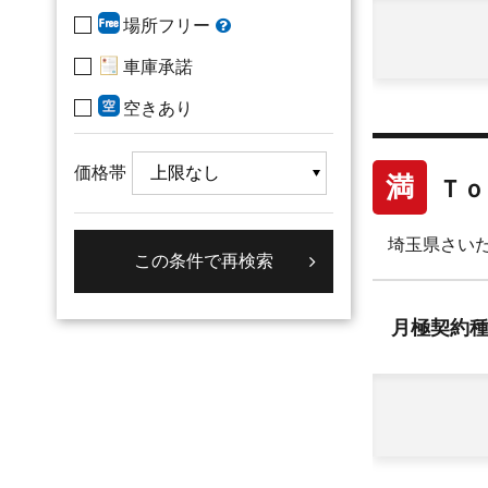
場所フリー
車庫承諾
空きあり
価格帯
満
Ｔｏ
埼玉県さいた
月極
契約