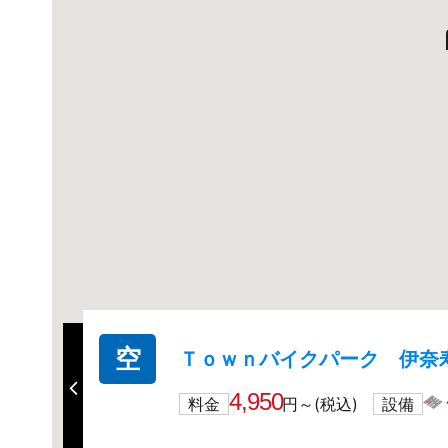
空
Ｔｏｗｎバイクパーク 伊奈
4,950
料金
円～(税込)
設備
詳細を見る