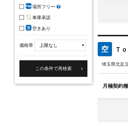
場所フリー
車庫承諾
空きあり
価格帯
空
Ｔｏ
埼玉県北足立
月極
契約