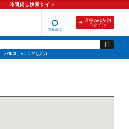
時間貸し
検索
サイト
月極Web契約
ログイン
閲覧履歴
屋 パルコ
」※エリアも入力