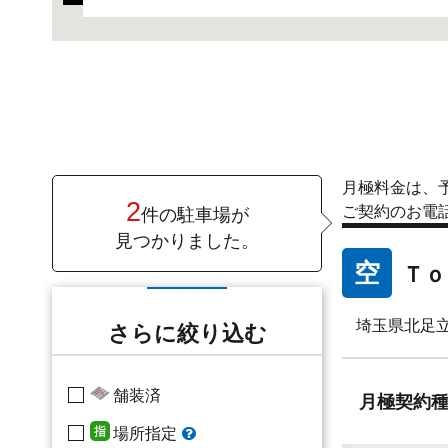
月極料金は、
2
ご契約のお電
件の駐車場が
見つかりました。
空
Ｔｏ
埼玉県北足立
さらに絞り込む
舗装済
月極
契約
場所指定