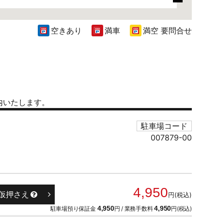
空きあり
満車
満空 要問合せ
内いたします。
駐車場コード
007879-00
4,950
仮押さえ
円(税込)
駐車場預り保証金
4,950
円 / 業務手数料
4,950
円(税込)