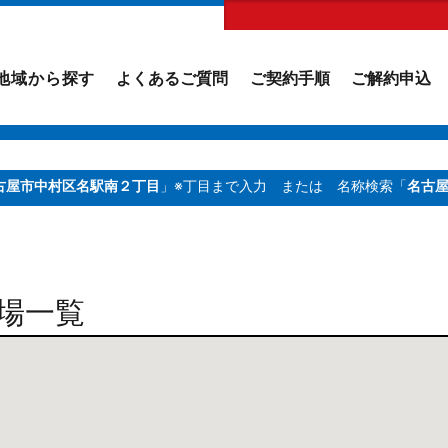
地域から探す
よくあるご質問
ご契約手順
ご解約申込
古屋市中村区名駅南２丁目
」※丁目まで入力
または 名称検索「
名古
場一覧