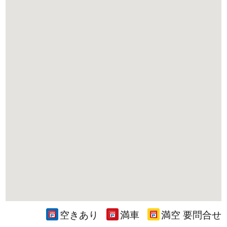
空きあり
満車
満空 要問合せ