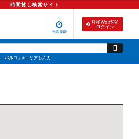
時間貸し
検索
サイト
月極Web契約
ログイン
閲覧履歴
屋 パルコ
」※エリアも入力