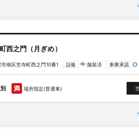
町西之門（月ぎめ）
市南区笠寺町西之門10番1
設備
舗装済
車庫承諾
満
種別
場所指定(普通車)