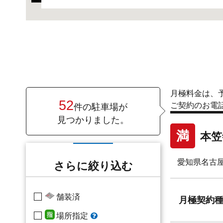
月極料金は、
52
ご契約のお電
件の駐車場が
見つかりました。
満
本笠
愛知県名古屋
さらに絞り込む
舗装済
月極
契約
場所指定