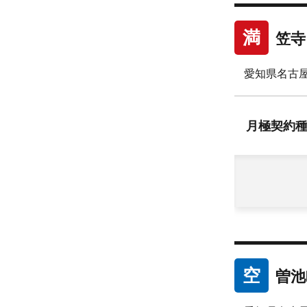
満
笠寺
愛知県名古
月極
契約
空
曽池