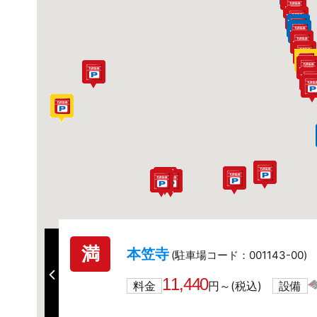
満
本笠寺
(駐車場コード：001143-00)
11,440
料金
円～(税込)
設備
詳細を見る