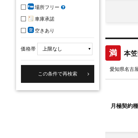
場所フリー
車庫承諾
空きあり
価格帯
満
本笠
愛知県名古屋
月極
契約