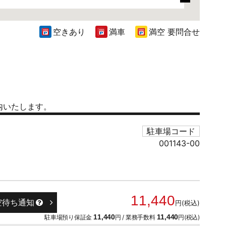
空きあり
満車
満空 要問合せ
内いたします。
駐車場コード
001143-00
11,440
空待ち通知
円(税込)
駐車場預り保証金
11,440
円 / 業務手数料
11,440
円(税込)