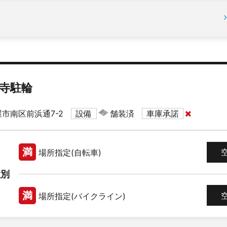
寺駐輪
市南区前浜通7-2
設備
舗装済
車庫承諾
満
場所指定(自転車)
種別
満
場所指定(バイクライン)