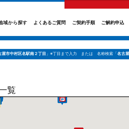
地域から探す
よくあるご質問
ご契約手順
ご解約申込
古屋市中村区名駅南２丁目
」※丁目まで入力
または 名称検索「
名古
一覧