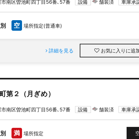
市南区曽池町四丁目56番､57番
設備
舗装済
車庫承
空
種別
場所指定(普通車)
詳細を見る
お気に入りに追
町第２（月ぎめ）
市南区曽池町四丁目56番､57番
設備
舗装済
車庫承
満
種別
場所指定