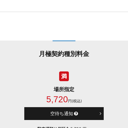
月極契約種別料金
満
場所指定
5,720
円(税込)
空待ち通知