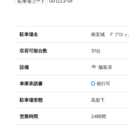
駐車場コード
001223-0F
駐車場名
南安城 Ｆブロッ
収容可能台数
31台
設備
舗装済
車庫承諾書
発行可
駐車場形態
高架下
営業時間
24時間