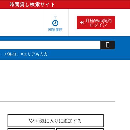
時間貸し
検索
サイト
月極Web契約
ログイン
閲覧履歴
屋 パルコ
」※エリアも入力
お気に入りに追加