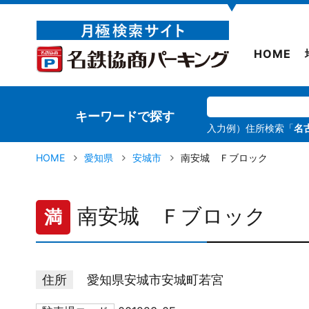
▼
HOME
キーワードで探す
入力例）住所検索「
名
HOME
愛知県
安城市
南安城 Ｆブロック
南安城 Ｆブロック
満
住所
愛知県安城市安城町若宮