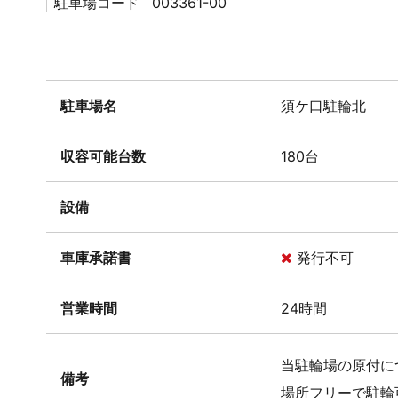
駐車場コード
003361-00
駐車場名
須ケ口駐輪北
収容可能台数
180台
設備
車庫承諾書
発行不可
営業時間
24時間
当駐輪場の原付につ
備考
場所フリーで駐輪