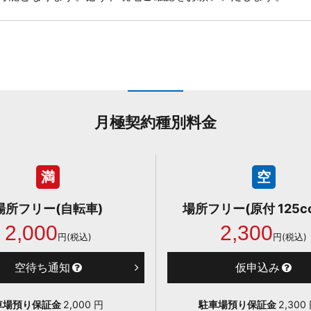
月極契約種別料金
満
空
場所フリー(自転車)
場所フリー(原付 125c
2,000
2,300
円(税込)
円(税込)
空待ち通知
仮申込み
車場預り保証金
2,000 円
駐車場預り保証金
2,30