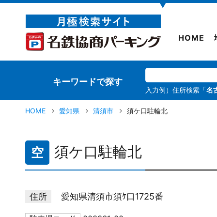
▼
HOME
キーワードで探す
入力例）住所検索「
名
HOME
愛知県
清須市
須ケ口駐輪北
須ケ口駐輪北
空
住所
愛知県清須市須ｹ口1725番