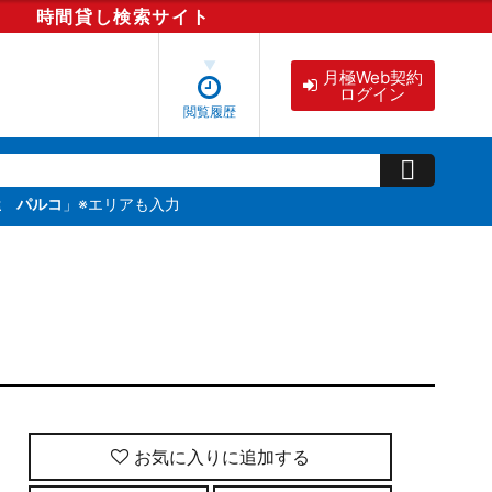
時間貸し
検索
サイト
月極Web契約
ログイン
閲覧履歴
屋 パルコ
」※エリアも入力
お気に入りに追加