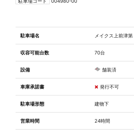
駐車場コード
004980-00
駐車場名
メイクス上前津第
収容可能台数
70台
設備
舗装済
車庫承諾書
発行不可
駐車場形態
建物下
営業時間
24時間