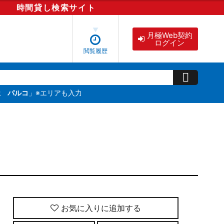
時間貸し
検索
サイト
月極Web契約
ログイン
閲覧履歴
屋 パルコ
」※エリアも入力
お気に入りに追加