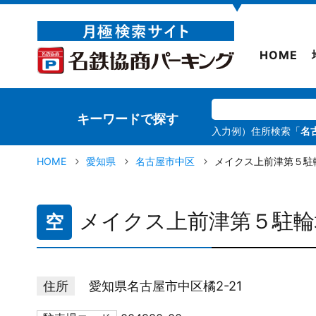
▼
HOME
キーワードで探す
入力例）住所検索「
名
HOME
愛知県
名古屋市中区
メイクス上前津第５駐
メイクス上前津第５駐輪
空
住所
愛知県名古屋市中区橘2-21