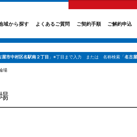
地域から探す
よくあるご質問
ご契約手順
ご解約申込
古屋市中村区名駅南２丁目
」※丁目まで入力
または 名称検索「
名古
輪場
場