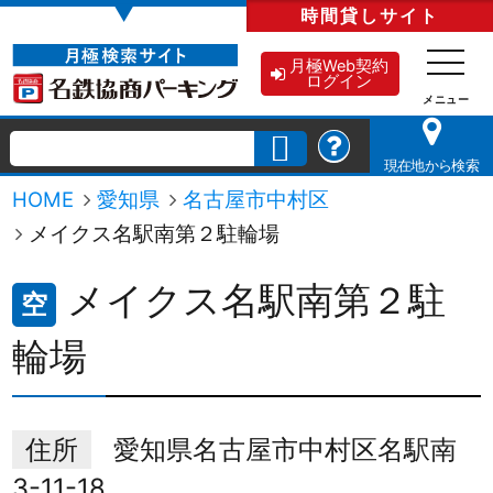
▼
時間貸し
サイト
月極Web契約
ログイン
現在地から検索
HOME
愛知県
名古屋市中村区
メイクス名駅南第２駐輪場
メイクス名駅南第２駐
空
輪場
住所
愛知県名古屋市中村区名駅南
3-11-18