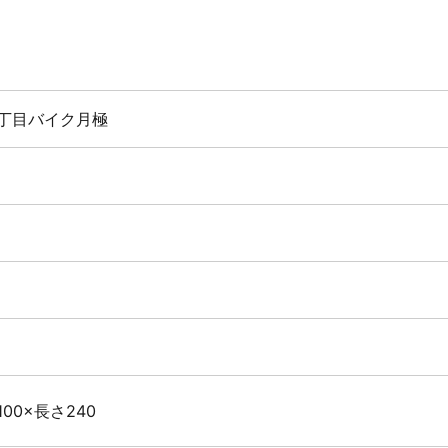
丁目バイク月極
00×長さ240