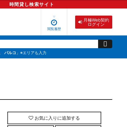
時間貸し
検索
サイト
月極Web契約
ログイン
閲覧履歴
屋 パルコ
」※エリアも入力
お気に入りに追加