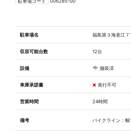
駐車場コード
006285-00
駐車場名
福島第３海老江７
収容可能台数
12台
設備
舗装済
車庫承諾書
発行不可
営業時間
24時間
備考
バイクライン：幅1