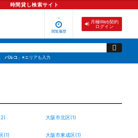
時間貸し
検索
サイト
月極Web契約
ログイン
閲覧履歴
屋 パルコ
」※エリアも入力
2)
大阪市北区(1)
(1)
大阪市東成区(1)