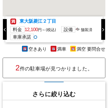
東大阪菱江２丁目
満
料金
12,100
設備
円～(税込)
舗装済
車庫承諾
空きあり
満車
満空 要問合せ
2
件の駐車場が
見つかりました。
さらに絞り込む