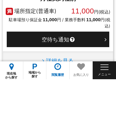
11,000
場所指定(普通車)
満
円(税込)
11,000
11,000
駐車場預り保証金
円 / 業務手数料
円(税
込)
空待ち通知
詳細を見る
P
地域から
お気に入りに追加
現在地
閲覧履歴
お気に入り
探す
から探す