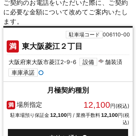
ご契約のお電話をいただいた際に、ご契約
に必要な金額について改めてご案内いたし
ます。
駐車場コード
006110-00
東大阪菱江２丁目
満
大阪府東大阪市菱江2-9-6
設備
舗装済
車庫承諾
月極
契約種別
12,100
場所指定
満
円(税込)
12,100
12,100
駐車場預り保証金
円 / 業務手数料
円(税
込)