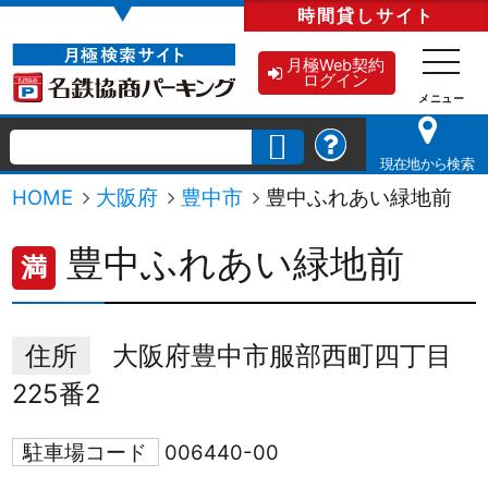
▼
時間貸し
サイト
月極Web契約
ログイン
現在地から検索
HOME
大阪府
豊中市
豊中ふれあい緑地前
豊中ふれあい緑地前
満
住所
大阪府豊中市服部西町四丁目
225番2
駐車場コード
006440-00