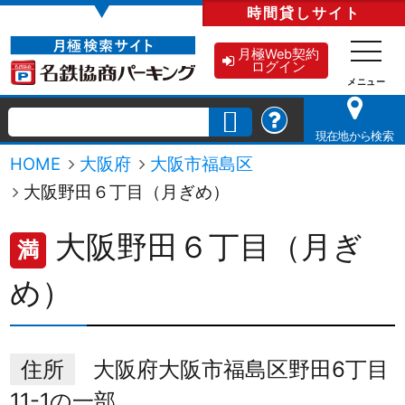
▼
時間貸し
サイト
月極Web契約
ログイン
現在地から検索
HOME
大阪府
大阪市福島区
大阪野田６丁目（月ぎめ）
大阪野田６丁目（月ぎ
満
め）
住所
大阪府大阪市福島区野田6丁目
11-1の一部