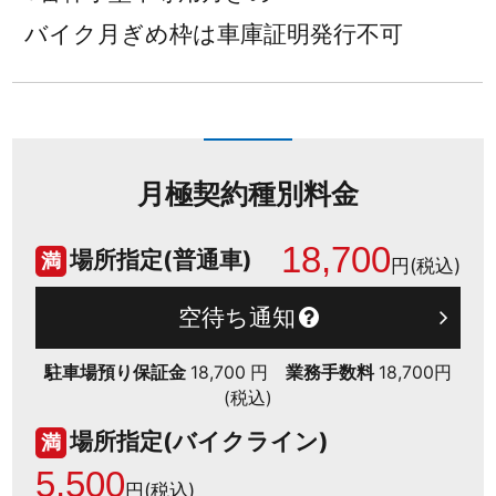
バイク月ぎめ枠は車庫証明発行不可
月極契約種別料金
18,700
場所指定(普通車)
満
円(税込)
空待ち通知
駐車場預り保証金
18,700 円
業務手数料
18,700円
(税込)
場所指定(バイクライン)
満
5,500
円(税込)