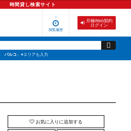
時間貸し
検索
サイト
月極Web契約
ログイン
閲覧履歴
屋 パルコ
」※エリアも入力
お気に入りに追加